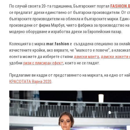
По случай своята 20-та годишнина, Българският портал
FASHION.
се предлагат дрехи единствено от български производители. От с
българските производители на облекла и българските марки. Един 
произведени от фирма Марбул, чиято фабрика за производство на
модерно оборудване и изработва дрехи за Европейския пазар.
Колекцията с марка
mar.fashion
е създадена специално за онлайн
изчистените кройки, ако вярвате, че “малкото е повече”, а класик
есента можете да изберете стилни
дамски манта
,
дамски жакети 
удобни
ризи с плисиран ефект
, които не се гладят.
Предлагаме ви кадри от представянето на марката, на едно от на
КРАСОТАТА Варна 2020
.