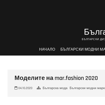
Skip
to
content
Бълга
БЪЛГАРСКИ ДИ
НАЧАЛО
БЪЛГАРСКИ МОДНИ М
Моделите на mar.fashion 2020
04.10.2020
Българска мода
Български модни марк