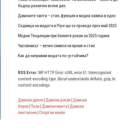
бъдеш различна всеки ден
Дамските чанти – стил, функция и модна заявка в едно
Седмица на модата в Русе ще се проведе през май 2025
Модни Тенденции при балните рокли за 2025 година
Часовникът – вечен символ на време и стил
Как да направим модата по-устойчива?
RSS Error:
WP HTTP Error: cURL error 61: Unrecognized
content encoding type. libcurl understands deflate, gzip, br
content encodings.
Дамски дрехи
¦
Дамски рокли
¦
Дамски
блузи
¦
Поли
¦
Дамски манта
¦
Дамски
панталони
¦
Спортни екипи