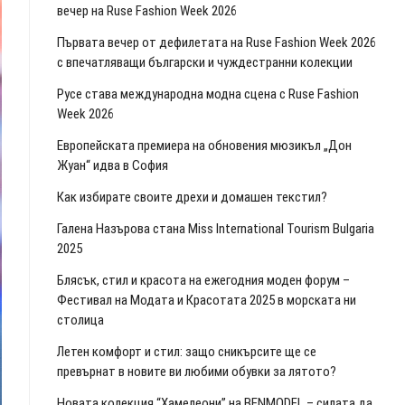
вечер на Ruse Fashion Week 2026
Първата вечер от дефилетата на Ruse Fashion Week 2026
с впечатляващи български и чуждестранни колекции
Русе става международна модна сцена с Ruse Fashion
Week 2026
Европейската премиера на обновения мюзикъл „Дон
Жуан“ идва в София
Как избирате своите дрехи и домашен текстил?
Галена Назърова стана Miss International Tourism Bulgaria
2025
Блясък, стил и красота на ежегодния моден форум –
Фестивал на Модата и Красотата 2025 в морската ни
столица
Летен комфорт и стил: защо сникърсите ще се
превърнат в новите ви любими обувки за лятото?
Новата колекция “Хамелеони” на BENMODEL – силата да