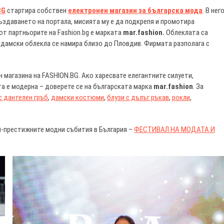
BG
стартира собствен
електронен магазин за българска мода
. В нег
ъздаването на портала, мисията му е да подкрепя и промотира
от партньорите на Fashion.bg е марката
mar.fashion.
Облеклата са
 дамски облекла се намира близо до Пловдив. Фирмата разполага с
 магазина на FASHION.BG. Ако харесвате елегантните силуети,
ата е модерна – доверете се на българската марка
mar.fashion
. За
с дантелен гръб
,
дамски костюми
,
блузи с дълъг ръкав
,
рокли
,
й-престижните модни събития в България –
ФЕСТИВАЛ НА МОДАТА И