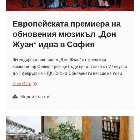
Европейската премиера на
обновения мюзикъл „Дон
Жуан“ идва в София
Легендарният мюзикъл „Дон Жуан“ от френския
композитор Феликс Грей ще бъде представен от 27 януари
до 1 февруари в НДК, София. Обновената версия на този…
Европейската
View More
премиера
на
Модни съвети
обновения
мюзикъл
„Дон
Жуан“
идва
в