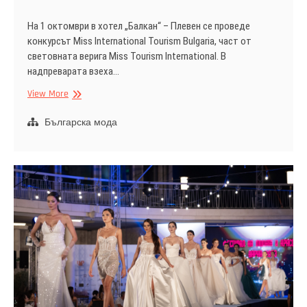
На 1 октомври в хотел „Балкан“ – Плевен се проведе
конкурсът Miss International Tourism Bulgaria, част от
световната верига Miss Tourism International. В
надпреварата взеха…
Галена
View More
Назърова
стана
Българска мода
Miss
International
Tourism
Bulgaria
2025