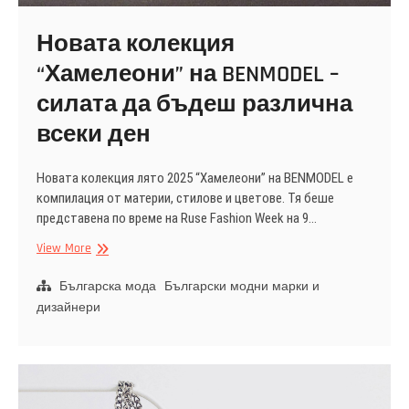
Новата колекция
“Хамелеони” на BENMODEL –
силата да бъдеш различна
всеки ден
Новата колекция лято 2025 “Хамелеони” на BENMODEL е
компилация от материи, стилове и цветове. Тя беше
представена по време на Ruse Fashion Week на 9…
Новата
View More
колекция
“Хамелеони”
Българска мода
Български модни марки и
на
дизайнери
BENMODEL
–
силата
да
бъдеш