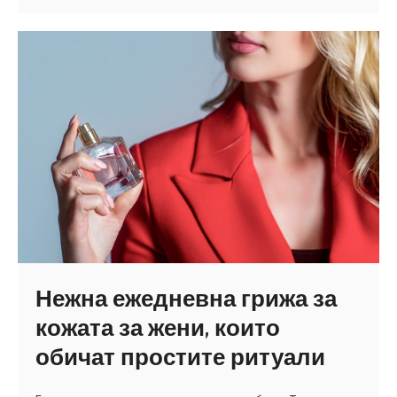
елегантност,
която
се
усеща
Нежна ежедневна грижа за
кожата за жени, които
обичат простите ритуали