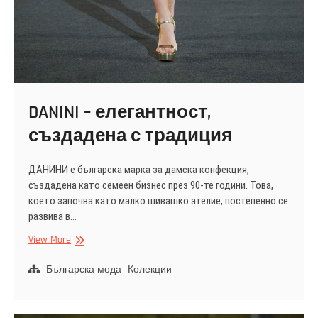
DANINI – елегантност,
създадена с традиция
ДАНИНИ е българска марка за дамска конфекция,
създадена като семеен бизнес през 90-те години. Това,
което започва като малко шивашко ателие, постепенно се
развива в…
DANINI
View More
–
елегантност,
Българска мода
Колекции
създадена
с
традиция