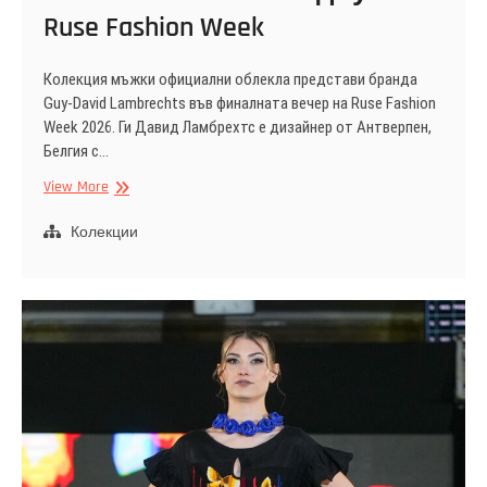
Ruse Fashion Week
Колекция мъжки официални облекла представи бранда
Guy-David Lambrechts във финалната вечер на Ruse Fashion
Week 2026. Ги Давид Ламбрехтс е дизайнер от Антверпен,
Белгия с…
Белгийският
View More
дизайнер
Guy-
Колекции
David
Lambrecht
на
подиума
на
Ruse
Fashion
Week