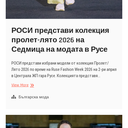
РОСИ представи колекция
пролет-лято 2026 на
Седмица на модата в Русе
РОСИ представи избрани модели от колекция Пролет/
Лято 2026 по време на Ruse Fashion Week 2026 на 2-ри април
в Централа ЖП гара Русе. Колекцията представя…
РОСИ
View More
представи
колекция
Българска мода
пролет-
лято
2026
на
Седмица