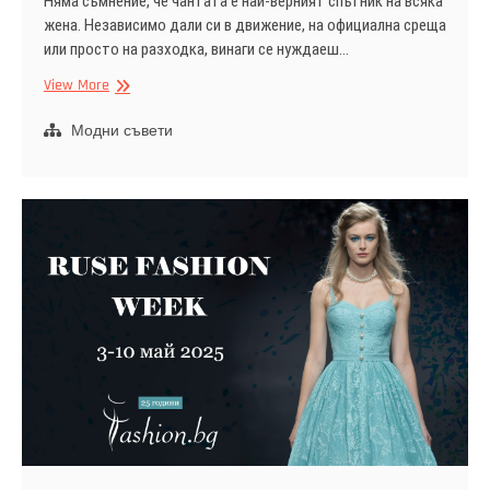
Няма съмнение, че чантата е най-верният спътник на всяка
жена. Независимо дали си в движение, на официална среща
или просто на разходка, винаги се нуждаеш…
Дамските
View More
чанти
–
Модни съвети
стил,
функция
и
модна
заявка
в
едно