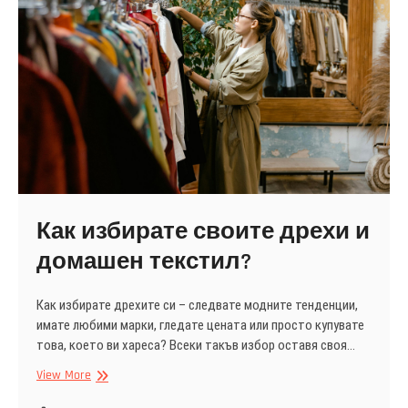
София
Как избирате своите дрехи и
домашен текстил?
Как избирате дрехите си – следвате модните тенденции,
имате любими марки, гледате цената или просто купувате
това, което ви хареса? Всеки такъв избор оставя своя…
Как
View More
избирате