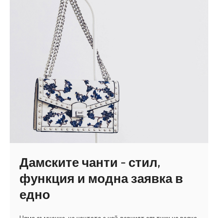
различна
всеки
ден
Дамските чанти – стил,
функция и модна заявка в
едно