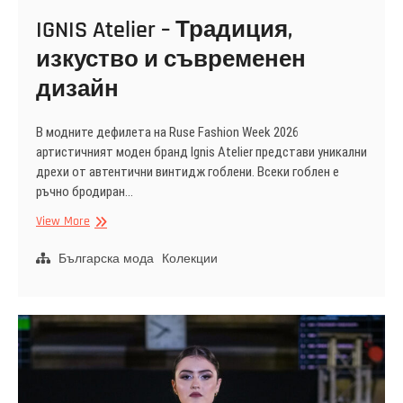
IGNIS Atelier – Традиция,
изкуство и съвременен
дизайн
В модните дефилета на Ruse Fashion Week 2026
артистичният моден бранд Ignis Atelier представи уникални
дрехи от автентични винтидж гоблени. Всеки гоблен е
ръчно бродиран…
IGNIS
View More
Atelier
–
Българска мода
Колекции
Традиция,
изкуство
и
съвременен
дизайн