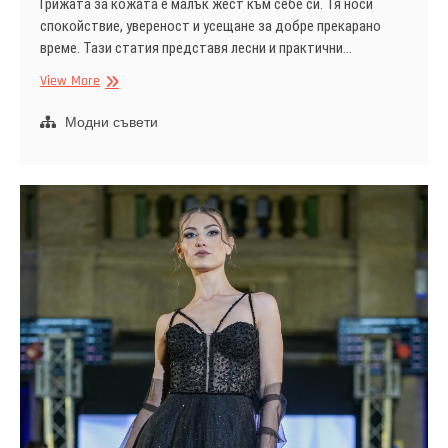
Грижата за кожата е малък жест към себе си. Тя носи
спокойствие, увереност и усещане за добре прекарано
време. Тази статия представя лесни и практични…
Нежна
View More
ежедневна
грижа
Модни съвети
за
кожата
за
жени,
които
обичат
простите
ритуали