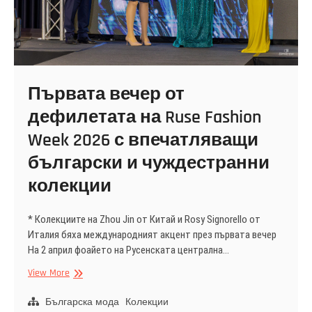
Първата вечер от
дефилетата на Ruse Fashion
Week 2026 с впечатляващи
български и чуждестранни
колекции
* Колекциите на Zhou Jin от Китай и Rosy Signorello от
Италия бяха международният акцент през първата вечер
На 2 април фоайето на Русенската централна…
Първата
View More
вечер
от
Българска мода
Колекции