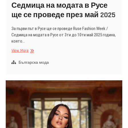
Седмица на модата в Русе
ще се проведе през май 2025
За първи път в Русе ще се проведе Ruse Fashion Week /
Седмица на модата в Русе от 3ти до 10ти май 2025 година,
която…
Седмица
View More
на
модата
Българска мода
в
Русе
ще
се
проведе
през
май
2025