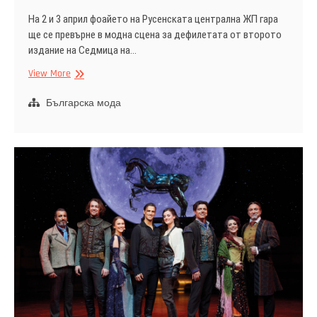
На 2 и 3 април фоайето на Русенската централна ЖП гара
ще се превърне в модна сцена за дефилетата от второто
издание на Седмица на…
Русе
View More
става
международна
Българска мода
модна
сцена
с
Ruse
Fashion
Week
2026