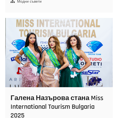
своите
Модни съвети
дрехи
и
домашен
текстил?
Галена Назърова стана Miss
International Tourism Bulgaria
2025