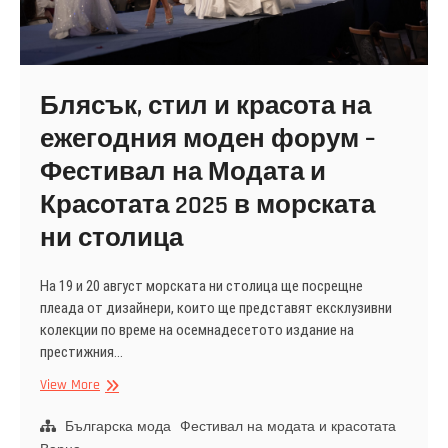
Блясък, стил и красота на
ежегодния моден форум –
Фестивал на Модата и
Красотата 2025 в морската
ни столица
На 19 и 20 август морската ни столица ще посрещне
плеада от дизайнери, които ще представят ексклузивни
колекции по време на осемнадесетото издание на
престижния…
Блясък,
View More
стил
и
Българска мода
Фестивал на модата и красотата
красота