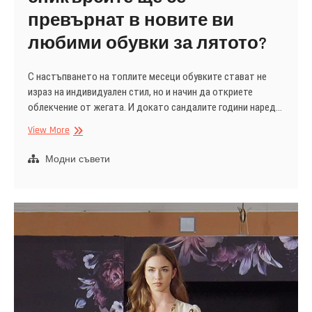
превърнат в новите ви
любими обувки за лятото?
С настъпването на топлите месеци обувките стават не
израз на индивидуален стил, но и начин да откриете
облекчение от жегата. И докато сандалите години наред…
Летен
View More
комфорт
и
Модни съвети
стил:
защо
сникърсите
ще
се
превърнат
в
новите
ви
любими