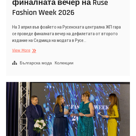
финалната вечер на Ruse
Fashion Week 2026
На 3 април във фоайето на Русенската централна ЖП гара
се проведе финалната вечер на дефилетата от второто
издание на Седмица на модата в Русе…
Дизайнери
View More
от
Белгия,
Българска мода
Колекции
Турция
и
Румъния
във
финалната
вечер
на
Ruse
Fashion
Week
2026