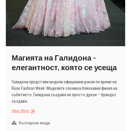
Магията на Галидона –
елегантност, която се усеща
Галидона представи модели официални рокли по време на
Ruse Fashion Week. Моделите сложиха бляскавия финал на
събитието. Галидона създава не просто дрехи – брандът
създава…
Магията
View More
на
Галидона
Българска мода
–