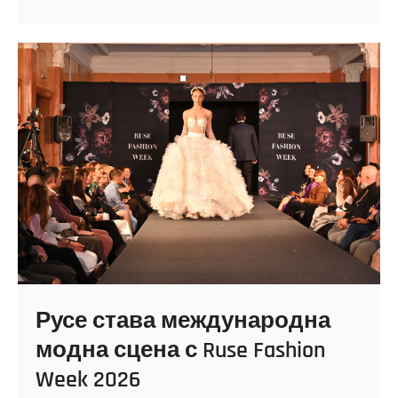
дефилетата
на
Ruse
Fashion
Week
2026
с
впечатляващи
български
и
чуждестранни
колекции
Русе става международна
модна сцена с Ruse Fashion
Week 2026