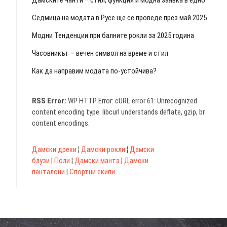
Седмица на модата в Русе ще се проведе през май 2025
Модни Тенденции при балните рокли за 2025 година
Часовникът – вечен символ на време и стил
Как да направим модата по-устойчива?
RSS Error:
WP HTTP Error: cURL error 61: Unrecognized
content encoding type. libcurl understands deflate, gzip, br
content encodings.
Дамски дрехи
¦
Дамски рокли
¦
Дамски
блузи
¦
Поли
¦
Дамски манта
¦
Дамски
панталони
¦
Спортни екипи