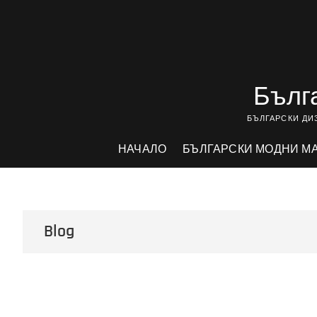
Skip
to
content
Бълга
БЪЛГАРСКИ ДИ
НАЧАЛО
БЪЛГАРСКИ МОДНИ М
Blog