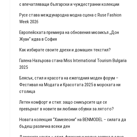
с впечатляващи български и чуждестранни колекции
Русе става международна модна сцена с Ruse Fashion
Week 2026
Европейската премиера на обновения мюзикъл „Дон
Жуан“ идва в София
Как избирате своите дрехи и домашен текстил?
Галена Назърова стана Miss International Tourism Bulgaria
2025
Блясък, стил и красота на ежегодния моден форум –
Фестивал на Модата и Красотата 2025 в морската ни
столица
Летен комфорт и стил: защо сникърсите ще се
превърнат в новите ви любими обувки за лятото?
Новата колекция “Хамелеони” на BENMODEL – силата да
бъдеш различна всеки ден
Дамските чанти – стил, функция и модна заявка в едно