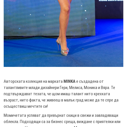
Авторската колекция на марката
MINKA
е създадена от
талантливите млади дизайнери Гери, Мелиса, Моника и Вяра. Те
подтвърждават тезата, че щом имаш талант нито крехката
възраст, нито факта, че живееш в малък град може да те спре да
осъществиш мечтите си!
Момичетата успяват да превърнат скици в свежи и завладяващи
облекла. Подходящи са за бизнес среща, виждане с приятелки или