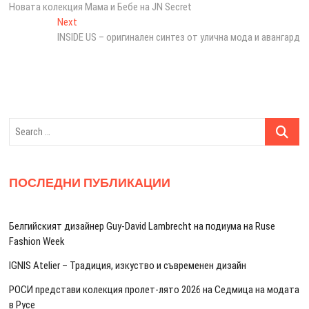
post:
Новата колекция Мама и Бебе на JN Secret
navigation
Next
Next
post:
INSIDE US – оригинален синтез от улична мода и авангард
Search
…
ПОСЛЕДНИ ПУБЛИКАЦИИ
Белгийският дизайнер Guy-David Lambrecht на подиума на Ruse
Fashion Week
IGNIS Atelier – Традиция, изкуство и съвременен дизайн
РОСИ представи колекция пролет-лято 2026 на Седмица на модата
в Русе