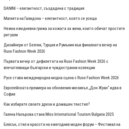
DANINI – елегантност, създадена с традиция
Магията на Галидона – елегантност, която се усеща
Нежна ежедневна грижа за кожата за жени, които обичат простите
ритуали
Дизайнери от Белгия, Турция и Румъния във финалната вечер на
Ruse Fashion Week 2026
Първата вечер от дефилетата на Ruse Fashion Week 2026 с
впечатляващи български и чуждестранни колекции
Русе става международна модна сцена с Ruse Fashion Week 2026
Европейската премиера на обновения мюзикъл „Дон Жуан“ идва в
София
Как избирате своите дрехи и домашен текстил?
Галена Назърова стана Miss International Tourism Bulgaria 2025
Блясък, стил и красота на ежегодния моден форум – Фестивал на