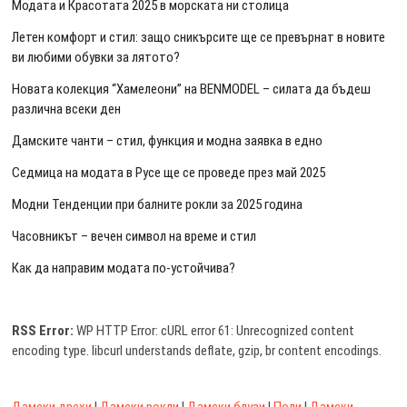
Модата и Красотата 2025 в морската ни столица
Летен комфорт и стил: защо сникърсите ще се превърнат в новите
ви любими обувки за лятото?
Новата колекция “Хамелеони” на BENMODEL – силата да бъдеш
различна всеки ден
Дамските чанти – стил, функция и модна заявка в едно
Седмица на модата в Русе ще се проведе през май 2025
Модни Тенденции при балните рокли за 2025 година
Часовникът – вечен символ на време и стил
Как да направим модата по-устойчива?
RSS Error:
WP HTTP Error: cURL error 61: Unrecognized content
encoding type. libcurl understands deflate, gzip, br content encodings.