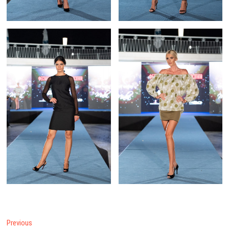
Post
Previous
Previous